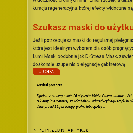
widoczność drobnych linii i zmarszczek, a także
kuracja regeneracyjna, której efekty widoczne s
Szukasz maski do użyt
Jeśli potrzebujesz maski do regularnej pielęgna
która jest idealnym wyborem dla osób pragnącyc
Lumi Mask, podobnie jak D-Stress Mask, zawiera 
doskonale uzupełnia pielęgnację gabinetową.
URODA
POPRZEDNI ARTYKUŁ