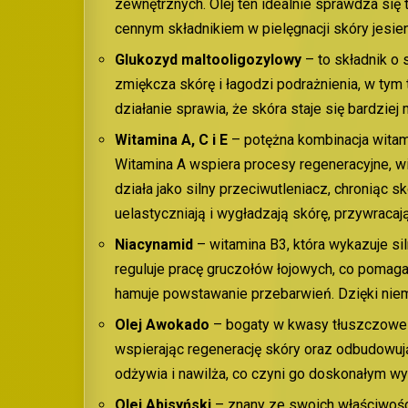
zewnętrznych. Olej ten idealnie sprawdza się
cennym składnikiem w pielęgnacji skóry jesien
Glukozyd maltooligozylowy
– to składnik o 
zmiękcza skórę i łagodzi podrażnienia, w ty
działanie sprawia, że skóra staje się bardziej 
Witamina A, C i E
– potężna kombinacja witami
Witamina A wspiera procesy regeneracyjne, wit
działa jako silny przeciwutleniacz, chroniąc
uelastyczniają i wygładzają skórę, przywracaj
Niacynamid
– witamina B3, która wykazuje sil
reguluje pracę gruczołów łojowych, co pomag
hamuje powstawanie przebarwień. Dzięki niemu s
Olej Awokado
– bogaty w kwasy tłuszczowe i 
wspierając regenerację skóry oraz odbudowują
odżywia i nawilża, co czyni go doskonałym wyb
Olej Abisyński
– znany ze swoich właściwości