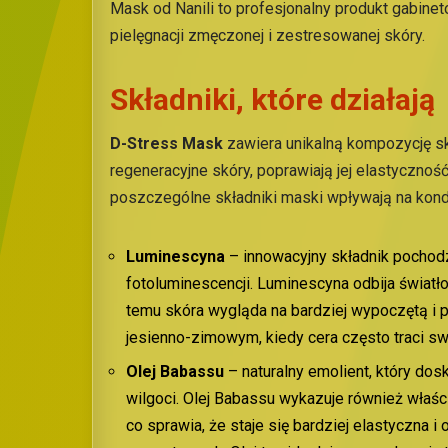
Mask od Nanili to profesjonalny produkt gabinet
pielęgnacji zmęczonej i zestresowanej skóry.
Składniki, które działają
D-Stress Mask
zawiera unikalną kompozycję sk
regeneracyjne skóry, poprawiają jej elastycznoś
poszczególne składniki maski wpływają na kond
Luminescyna
– innowacyjny składnik pochodz
fotoluminescencji. Luminescyna odbija światło
temu skóra wygląda na bardziej wypoczętą i 
jesienno-zimowym, kiedy cera często traci swó
Olej Babassu
– naturalny emolient, który dosk
wilgoci. Olej Babassu wykazuje również właśc
co sprawia, że staje się bardziej elastyczna 