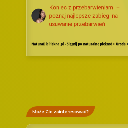
Koniec z przebarwieniami –
poznaj najlepsze zabiegi na
usuwanie przebarwień
NaturaDlaPiekna.pl - Sięgnij po naturalne piekno!
>
Uroda
Może Cie zainteresować?