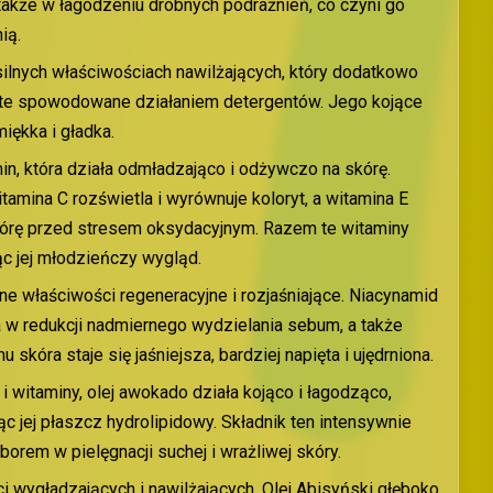
 także w łagodzeniu drobnych podrażnień, co czyni go
ią.
silnych właściwościach nawilżających, który dodatkowo
m te spowodowane działaniem detergentów. Jego kojące
miękka i gładka.
n, która działa odmładzająco i odżywczo na skórę.
amina C rozświetla i wyrównuje koloryt, a witamina E
 skórę przed stresem oksydacyjnym. Razem te witaminy
ąc jej młodzieńczy wygląd.
ne właściwości regeneracyjne i rozjaśniające. Niacynamid
a w redukcji nadmiernego wydzielania sebum, a także
kóra staje się jaśniejsza, bardziej napięta i ujędrniona.
witaminy, olej awokado działa kojąco i łagodząco,
c jej płaszcz hydrolipidowy. Składnik ten intensywnie
orem w pielęgnacji suchej i wrażliwej skóry.
 wygładzających i nawilżających. Olej Abisyński głęboko