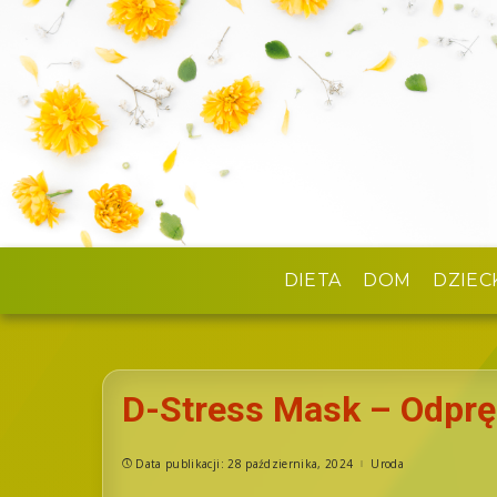
DIETA
DOM
DZIEC
D-Stress Mask – Odpręż
Data publikacji: 28 października, 2024
Uroda