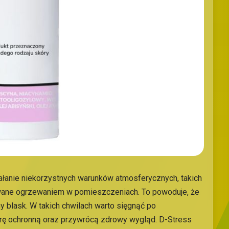
iałanie niekorzystnych warunków atmosferycznych, takich
owane ogrzewaniem w pomieszczeniach. To powoduje, że
lny blask. W takich chwilach warto sięgnąć po
ierę ochronną oraz przywrócą zdrowy wygląd. D-Stress