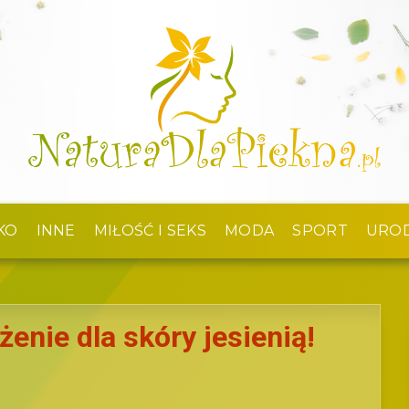
KO
INNE
MIŁOŚĆ I SEKS
MODA
SPORT
URO
enie dla skóry jesienią!