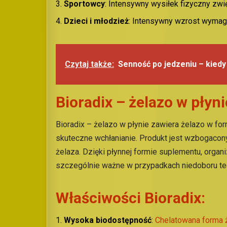
Sportowcy
: Intensywny wysiłek fizyczny zw
Dzieci i
m
łodzież
: Intensywny wzrost wymaga
Czytaj także:
Senność po jedzeniu – kiedy
Bioradix – żelazo w płyni
Bioradix – żelazo w płynie zawiera żelazo w fo
skuteczne wchłanianie. Produkt jest wzbogaco
żelaza. Dzięki płynnej formie suplementu, organ
szczególnie ważne w przypadkach niedoboru teg
Właściwości Bioradix:
Wysoka
b
iodostępność
:
Chelatowana forma 