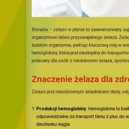
Bioradix – żelazo w płynie to zaawansowany sup
organizmowi łatwo przyswajalnego żelaza. Żela
ludzkim organizmie, pełniąc kluczową rolę w wie
hemoglobiny, która jest niezbędna do transporto
polecany dla osób z niedoborem żelaza, sportowc
Znaczenie
ż
elaza dla
z
dr
Żelazo jest nieodzownym składnikiem diety, od
Produkcji
h
emoglobiny
: Hemoglobina to bia
odpowiedzialne za transport tlenu z płuc do
dwutlenku węgla.