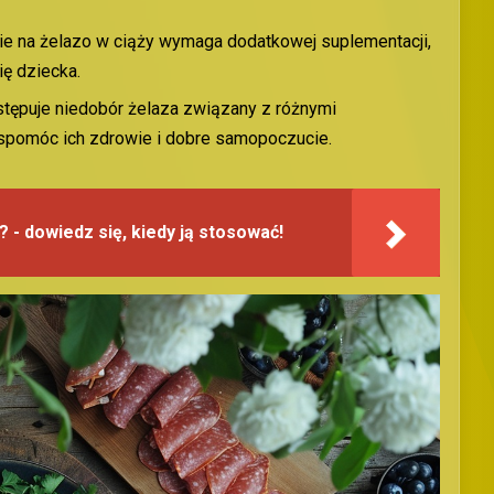
e na żelazo w ciąży wymaga dodatkowej suplementacji,
ię dziecka.
stępuje niedobór żelaza związany z różnymi
spomóc ich zdrowie i dobre samopoczucie.
 - dowiedz się, kiedy ją stosować!