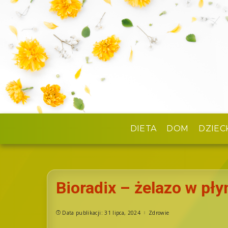
DIETA
DOM
DZIEC
Bioradix – żelazo w pły
Data publikacji: 31 lipca, 2024
Zdrowie