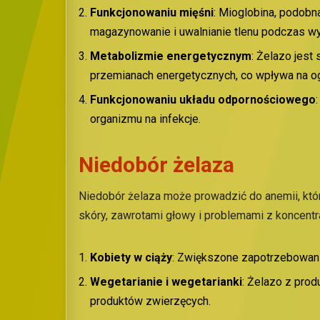
Funkcjonowaniu
m
ięśni
: Mioglobina, podobn
magazynowanie i uwalnianie tlenu podczas wy
Metabolizmie
e
nergetycznym
: Żelazo jest
przemianach energetycznych, co wpływa na o
Funkcjonowaniu
u
kładu
o
dpornościowego
organizmu na infekcje.
Niedobór żelaza
Niedobór żelaza może prowadzić do anemii, któ
skóry, zawrotami głowy i problemami z koncentr
Kobiety w ciąży
: Zwiększone zapotrzebowani
Wegetarianie i
w
egetarianki
: Żelazo z prod
produktów zwierzęcych.