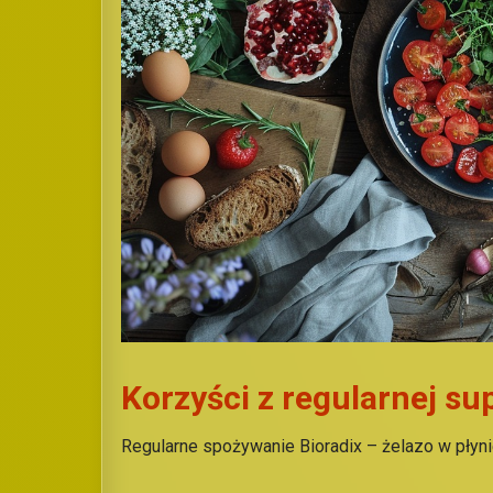
Korzyści z
r
egularnej
s
u
Regularne spożywanie Bioradix – żelazo w płyni