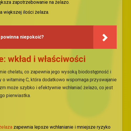
iększa zapotrzebowanie na żelazo.
 większej ilości żelaza.
 powinna niepokoić?
e:
w
kład i
w
łaściwości
rmie chelatu, co zapewnia jego wysoką biodostępność i
ny o witaminę C, która dodatkowo wspomaga przyswajanie
izm może szybko i efektywnie wchłaniać żelazo, co jest
o pierwiastka.
żelaza
zapewnia lepsze wchłanianie i mniejsze ryzyko