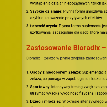
wystąpienia działań niepożądanych, takich jak
Szybkie
d
ziałanie
: Płynna forma umożliwia s
szybkie zauważenie pozytywnych efektów.
Łatwość
u
życia
: Płynna forma suplementu je
użytkowania, szczególnie dla osób, które mają
Zastosowanie Bioradix – 
Bioradix – żelazo w płynie znajduje zastosowan
Osoby z
n
iedoborem
ż
elaza
: Suplementacja
żelaza, co pomaga w zapobieganiu i leczeniu 
Sportowcy
: Intensywny trening zwiększa za
utrzymać wysoką wydolność fizyczną i zapob
Dzieci i
m
łodzież
: W okresie intensywnego w