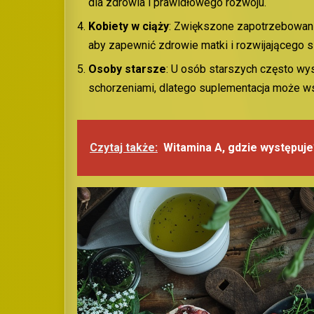
dla zdrowia i prawidłowego rozwoju.
Kobiety w
c
iąży
: Zwiększone zapotrzebowani
aby zapewnić zdrowie matki i rozwijającego s
Osoby
s
tarsze
: U osób starszych często wy
schorzeniami, dlatego suplementacja może w
Czytaj także:
Witamina A, gdzie występuje?