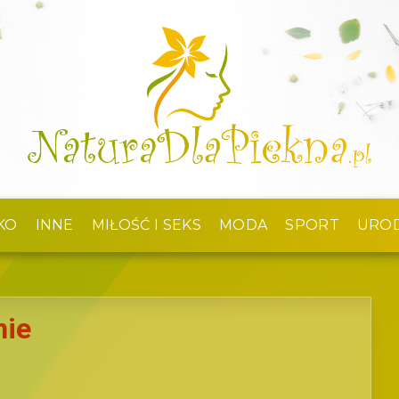
KO
INNE
MIŁOŚĆ I SEKS
MODA
SPORT
URO
nie