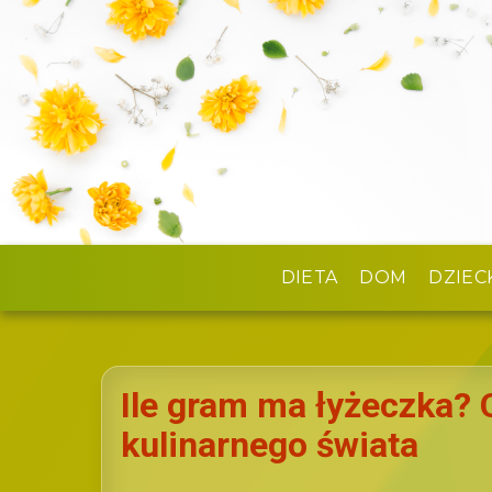
DIETA
DOM
DZIEC
Ile gram ma łyżeczka? O
kulinarnego świata