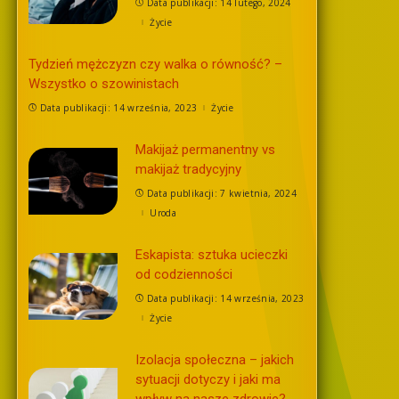
Data publikacji: 14 lutego, 2024
Życie
Tydzień mężczyzn czy walka o równość? –
Wszystko o szowinistach
Data publikacji: 14 września, 2023
Życie
Makijaż permanentny vs
makijaż tradycyjny
Data publikacji: 7 kwietnia, 2024
Uroda
Eskapista: sztuka ucieczki
od codzienności
Data publikacji: 14 września, 2023
Życie
Izolacja społeczna – jakich
sytuacji dotyczy i jaki ma
wpływ na nasze zdrowie?