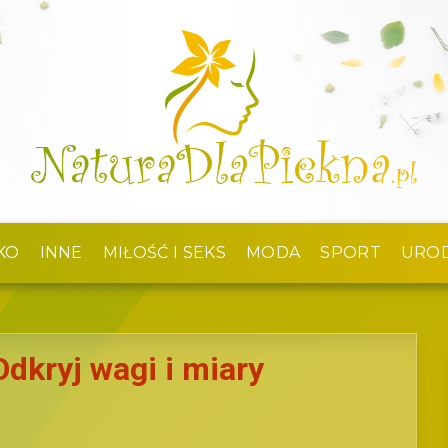
KO
INNE
MIŁOŚĆ I SEKS
MODA
SPORT
URO
dkryj wagi i miary