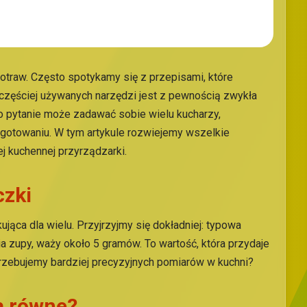
otraw. Często spotykamy się z przepisami, które
zęściej używanych narzędzi jest z pewnością zwykła
 pytanie może zadawać sobie wielu kucharzy,
 gotowaniu. W tym artykule rozwiejemy wszelkie
ej kuchennej przyrządzarki.
czki
ąca dla wielu. Przyjrzyjmy się dokładniej: typowa
ia zupy, waży około 5 gramów. To wartość, która przydaje
potrzebujemy bardziej precyzyjnych pomiarów w kuchni?
są równe?