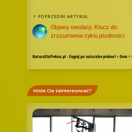
POPRZEDNI ARTYKUŁ
Objawy owulacji: Klucz do
zrozumienia cyklu płodności
NaturaDlaPiekna.pl - Sięgnij po naturalne piekno!
>
Dom
>
Może Cie zainteresować?