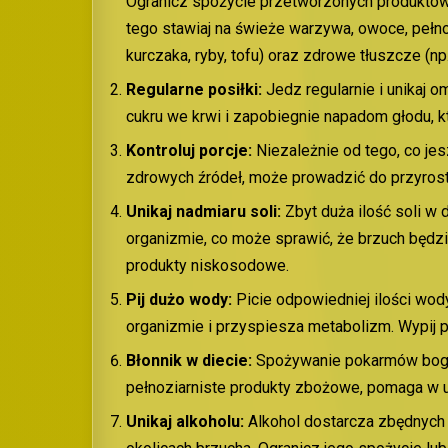
Ogranicz spożycie przetworzonych produktów
tego stawiaj na świeże warzywa, owoce, pełno
kurczaka, ryby, tofu) oraz zdrowe tłuszcze (np
Regularne posiłki:
Jedz regularnie i unikaj 
cukru we krwi i zapobiegnie napadom głodu, 
Kontroluj porcje:
Niezależnie od tego, co jesz
zdrowych źródeł, może prowadzić do przyrostu
Unikaj nadmiaru soli:
Zbyt duża ilość soli 
organizmie, co może sprawić, że brzuch będzi
produkty niskosodowe.
Pij dużo wody:
Picie odpowiedniej ilości w
organizmie i przyspiesza metabolizm. Wypij p
Błonnik w diecie:
Spożywanie pokarmów bogaty
pełnoziarniste produkty zbożowe, pomaga w u
Unikaj alkoholu:
Alkohol dostarcza zbędnych 