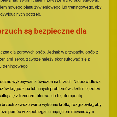
 opieką nad swoim ciałem. Zawsze warto skonsultować
ciem nowego planu żywieniowego lub treningowego, aby
ndywidualnych potrzeb.
brzuch są bezpieczne dla
ieczna dla zdrowych osób. Jednak w przypadku osób z
zeniami serca, zawsze należy skonsultować się z
 treningowego.
podczas wykonywania ćwiczeń na brzuch. Nieprawidłowa
azów kręgosłupa lub innych problemów. Jeśli nie jesteś
tuj się z trenerem fitness lub fizjoterapeutą.
 brzuch zawsze warto wykonać krótką rozgrzewkę, aby
może pomóc w zapobieganiu napięciom mięśniowym.