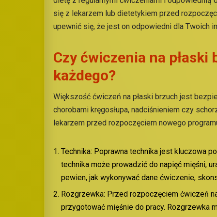
dietę z regularnymi ćwiczeniami i odpowiednią
się z lekarzem lub dietetykiem przed rozpoczę
upewnić się, że jest on odpowiedni dla Twoich i
Czy ćwiczenia na płaski 
każdego?
Większość ćwiczeń na płaski brzuch jest bezp
chorobami kręgosłupa, nadciśnieniem czy schor
lekarzem przed rozpoczęciem nowego programu
Technika: Poprawna technika jest kluczowa 
technika może prowadzić do napięć mięśni, ur
pewien, jak wykonywać dane ćwiczenie, skonsul
Rozgrzewka: Przed rozpoczęciem ćwiczeń na
przygotować mięśnie do pracy. Rozgrzewka 