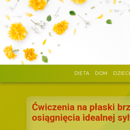
DIETA
DOM
DZIEC
Ćwiczenia na płaski br
osiągnięcia idealnej sy