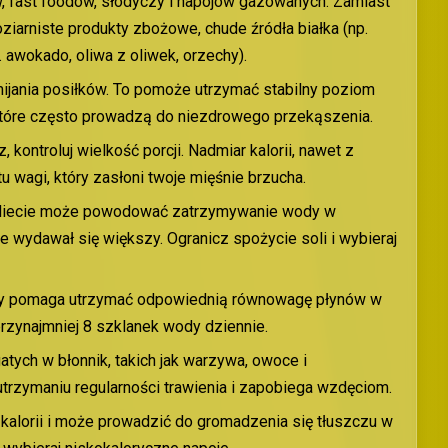
, fast foodów, słodyczy i napojów gazowanych. Zamiast
ziarniste produkty zbożowe, chude źródła białka (np.
. awokado, oliwa z oliwek, orzechy).
omijania posiłków. To pomoże utrzymać stabilny poziom
które często prowadzą do niezdrowego przekąszenia.
, kontroluj wielkość porcji. Nadmiar kalorii, nawet z
 wagi, który zasłoni twoje mięśnie brzucha.
w diecie może powodować zatrzymywanie wody w
e wydawał się większy. Ogranicz spożycie soli i wybieraj
ody pomaga utrzymać odpowiednią równowagę płynów w
rzynajmniej 8 szklanek wody dziennie.
ch w błonnik, takich jak warzywa, owoce i
trzymaniu regularności trawienia i zapobiega wzdęciom.
kalorii i może prowadzić do gromadzenia się tłuszczu w