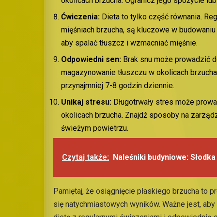
okolicach brzucha. Ogranicz jego spożycie lub
Ćwiczenia:
Dieta to tylko część równania. Re
mięśniach brzucha, są kluczowe w budowaniu 
aby spalać tłuszcz i wzmacniać mięśnie.
Odpowiedni sen:
Brak snu może prowadzić do
magazynowanie tłuszczu w okolicach brzucha.
przynajmniej 7-8 godzin dziennie.
Unikaj stresu:
Długotrwały stres może prowa
okolicach brzucha. Znajdź sposoby na zarządza
świeżym powietrzu.
Czytaj także:
Naleśniki budyniowe: Słodka
Pamiętaj, że osiągnięcie płaskiego brzucha to p
się natychmiastowych wyników. Ważne jest, aby 