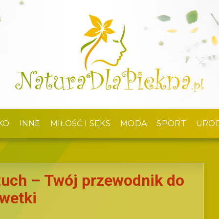
KO
INNE
MIŁOŚĆ I SEKS
MODA
SPORT
URO
zuch – Twój przewodnik do
lwetki