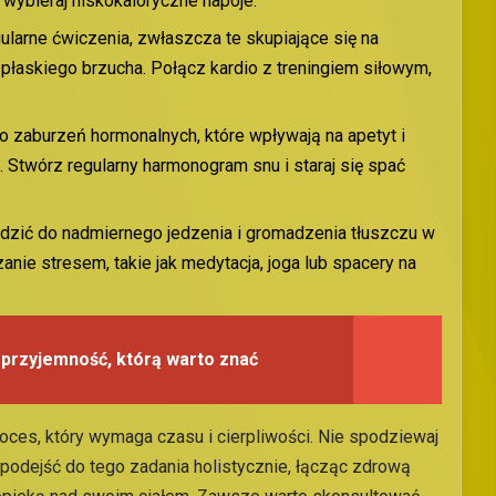
 wybieraj niskokaloryczne napoje.
gularne ćwiczenia, zwłaszcza te skupiające się na
płaskiego brzucha. Połącz kardio z treningiem siłowym,
 zaburzeń hormonalnych, które wpływają na apetyt i
 Stwórz regularny harmonogram snu i staraj się spać
dzić do nadmiernego jedzenia i gromadzenia tłuszczu w
nie stresem, takie jak medytacja, joga lub spacery na
 przyjemność, którą warto znać
roces, który wymaga czasu i cierpliwości. Nie spodziewaj
podejść do tego zadania holistycznie, łącząc zdrową