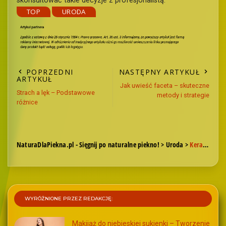
skonsultować takie decyzje z profesjonalistą.
TOP
URODA
POPRZEDNI
NASTĘPNY ARTYKUŁ
ARTYKUŁ
Jak uwieść faceta – skuteczne
Strach a lęk – Podstawowe
metody i strategie
różnice
NaturaDlaPiekna.pl - Sięgnij po naturalne piekno!
>
Uroda
>
Keratynowe prostowanie włosów: Kiedy można powtórzyć ten korzystny zabieg?
WYRÓŻNIONE PRZEZ REDAKCJĘ:
Makijaż do niebieskiej sukienki – Tworzenie