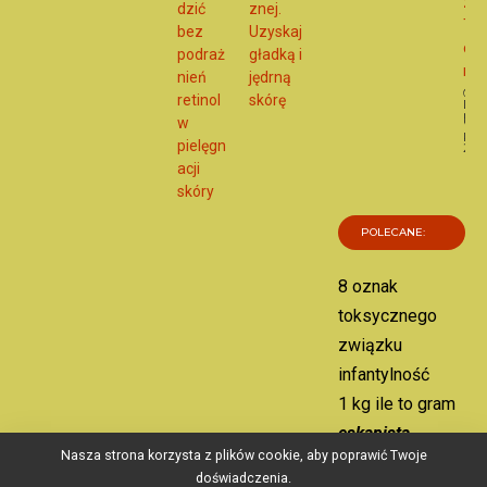
zmi
dzić
znej.
Tw
bez
Uzyskaj
cod
podraż
gładką i
noś
nień
jędrną
retinol
skórę
Dat
publ
w
1
kwie
pielęgn
202
Z
acji
skóry
POLECANE:
8 oznak
toksycznego
związku
infantylność
1 kg ile to gram
eskapista
Nasza strona korzysta z plików cookie, aby poprawić Twoje
doświadczenia.