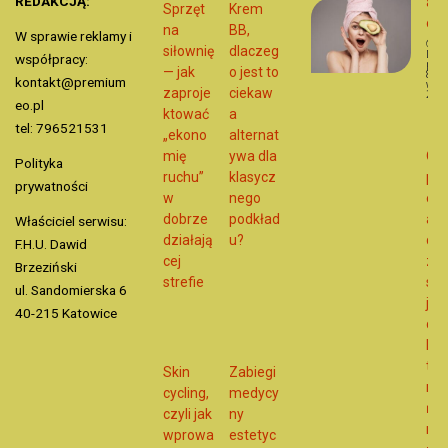
REDAKCJĄ:
aw
Sprzęt
Krem
o
na
BB,
W sprawie reklamy i
siłownię
dlaczeg
Dat
współpracy:
publ
— jak
o jest to
8
kontakt@premium
wrze
zaproje
ciekaw
202
eo.pl
U
ktować
a
tel: 796521531
„ekono
alternat
mię
ywa dla
Od
Polityka
ruchu”
klasycz
pie
prywatności
w
nego
ej
dobrze
podkład
apli
Właściciel serwisu:
działają
u?
do
F.H.U. Dawid
cej
zdr
Brzeziński
strefie
skó
ul. Sandomierska 6
jak
40-215 Katowice
dob
kre
trą
Skin
Zabiegi
mło
cycling,
medycy
ńc
czyli jak
ny
mo
wprowa
estetyc