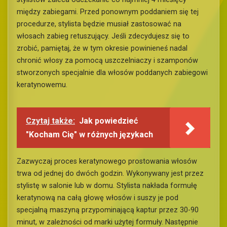
między zabiegami. Przed ponownym poddaniem się tej
procedurze, stylista będzie musiał zastosować na
włosach zabieg retuszujący. Jeśli zdecydujesz się to
zrobić, pamiętaj, że w tym okresie powinieneś nadal
chronić włosy za pomocą uszczelniaczy i szamponów
stworzonych specjalnie dla włosów poddanych zabiegowi
keratynowemu.
Czytaj także:
Jak powiedzieć
"Kocham Cię" w różnych językach
Zazwyczaj proces keratynowego prostowania włosów
trwa od jednej do dwóch godzin. Wykonywany jest przez
stylistę w salonie lub w domu. Stylista nakłada formułę
keratynową na całą głowę włosów i suszy je pod
specjalną maszyną przypominającą kaptur przez 30-90
minut, w zależności od marki użytej formuły. Następnie