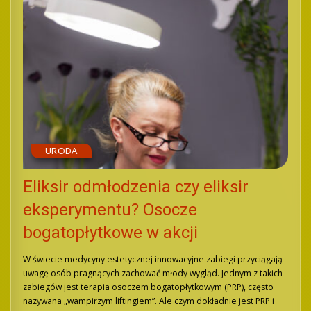
URODA
Eliksir odmłodzenia czy eliksir
eksperymentu? Osocze
bogatopłytkowe w akcji
W świecie medycyny estetycznej innowacyjne zabiegi przyciągają
uwagę osób pragnących zachować młody wygląd. Jednym z takich
zabiegów jest terapia osoczem bogatopłytkowym (PRP), często
nazywana „wampirzym liftingiem”. Ale czym dokładnie jest PRP i