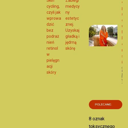
Skin
Zabiegi
do
cycling,
medycy
po
czyli jak
ny
ńc
wprowa
estetyc
go
dzić
znej.
ubr
bez
Uzyskaj
Por
podraż
gładką i
k w
nień
jędrną
dob
retinol
skórę
niu
w
sty
pielęgn
i
acji
Dat
skóry
publ
8
wrze
202
M
POLECANE:
8 oznak
toksycznego