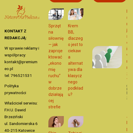
Izo
spo
na 
Sprzęt
Krem
jak
KONTAKT Z
na
BB,
syt
REDAKCJĄ:
siłownię
dlaczeg
dot
— jak
o jest to
W sprawie reklamy i
i j
zaproje
ciekaw
współpracy:
wp
ktować
a
na
kontakt@premium
„ekono
alternat
na
eo.pl
mię
ywa dla
zdr
tel: 796521531
ruchu”
klasycz
?
w
nego
Polityka
dobrze
podkład
Dat
publ
prywatności
działają
u?
14 l
202
cej
Właściciel serwisu:
Ży
strefie
F.H.U. Dawid
Jak
Brzeziński
kol
ul. Sandomierska 6
pas
40-215 Katowice