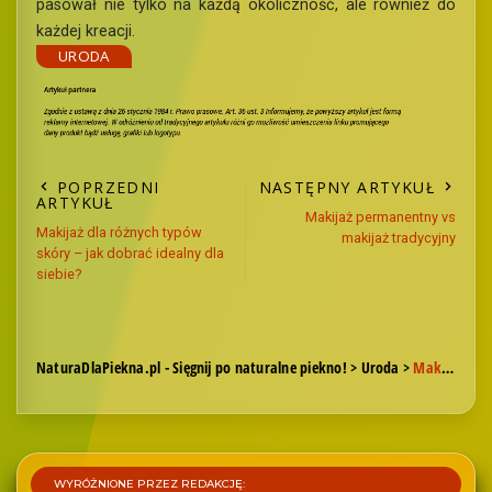
pasował nie tylko na każdą okoliczność, ale również do
każdej kreacji.
URODA
POPRZEDNI
NASTĘPNY ARTYKUŁ
ARTYKUŁ
Makijaż permanentny vs
Makijaż dla różnych typów
makijaż tradycyjny
skóry – jak dobrać idealny dla
siebie?
NaturaDlaPiekna.pl - Sięgnij po naturalne piekno!
>
Uroda
>
Makijaż wieczorowy krok po kroku – jak go wykonać samodzielnie w swoim domu?
WYRÓŻNIONE PRZEZ REDAKCJĘ: