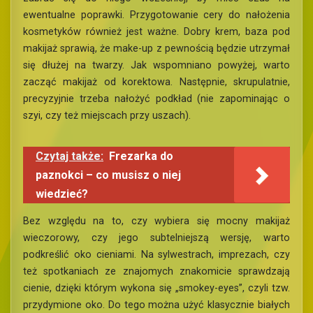
ewentualne poprawki. Przygotowanie cery do nałożenia
kosmetyków również jest ważne. Dobry krem, baza pod
makijaż sprawią, że make-up z pewnością będzie utrzymał
się dłużej na twarzy. Jak wspomniano powyżej, warto
zacząć makijaż od korektowa. Następnie, skrupulatnie,
precyzyjnie trzeba nałożyć podkład (nie zapominając o
szyi, czy też miejscach przy uszach).
Czytaj także:
Frezarka do
paznokci – co musisz o niej
wiedzieć?
Bez względu na to, czy wybiera się mocny makijaż
wieczorowy, czy jego subtelniejszą wersję, warto
podkreślić oko cieniami. Na sylwestrach, imprezach, czy
też spotkaniach ze znajomych znakomicie sprawdzają
cienie, dzięki którym wykona się „smokey-eyes”, czyli tzw.
przydymione oko. Do tego można użyć klasycznie białych