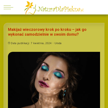
Makijaż wieczorowy krok po kroku – jak go
wykonać samodzielnie w swoim domu?
Data publikacji: 7 kwietnia, 2024
Uroda