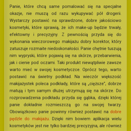
Panie, które chcą same pomalować się na specjalne
okazje, nie muszą od razu wykupywać pół drogerii.
Wystarczy postawić na sprawdzone, dobre jakościowo
kosmetyki, które sprawią, że ich make-up będzie trwały,
efektowny i precyzyjny. Z pewnością przyda się do
wykonania wieczorowego makijażu dobry korektor, który
zatuszuje rozmaite niedoskonałości. Panie chętnie tuszują
nim wypryski, które pojawią się na skórze, przebarwienia,
jak i cienie pod oczami. Taki produkt niewątpliwie zawsze
warto mieć w swojej kosmetyczce. Oprócz tego, warto
postawić na świetny podkład. Na wieczór większość
makijażystek poleca podkłady, które są „cięższe”, dobrze
matują i tym samym dłużej utrzymują się na skórze. Do
rozprowadzenia podkładu przyda się gąbka, dzięki której
panie dokładnie rozmieszczą go na swojej twarzy.
Obowiązkowo panie powinny również postawić na
dobre
pędzle do makijażu
. Dzięki nim bowiem aplikacja wielu
kosmetyków jest nie tylko bardziej precyzyjna, ale również