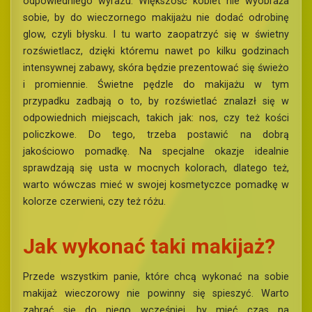
odpowiedniego wyrazu. Większość kobiet nie wyobraża
sobie, by do wieczornego makijażu nie dodać odrobinę
glow, czyli błysku. I tu warto zaopatrzyć się w świetny
rozświetlacz, dzięki któremu nawet po kilku godzinach
intensywnej zabawy, skóra będzie prezentować się świeżo
i promiennie. Świetne pędzle do makijażu w tym
przypadku zadbają o to, by rozświetlać znalazł się w
odpowiednich miejscach, takich jak: nos, czy też kości
policzkowe. Do tego, trzeba postawić na dobrą
jakościowo pomadkę. Na specjalne okazje idealnie
sprawdzają się usta w mocnych kolorach, dlatego też,
warto wówczas mieć w swojej kosmetyczce pomadkę w
kolorze czerwieni, czy też różu.
Jak wykonać taki makijaż?
Przede wszystkim panie, które chcą wykonać na sobie
makijaż wieczorowy nie powinny się spieszyć. Warto
zabrać się do niego wcześniej, by mieć czas na