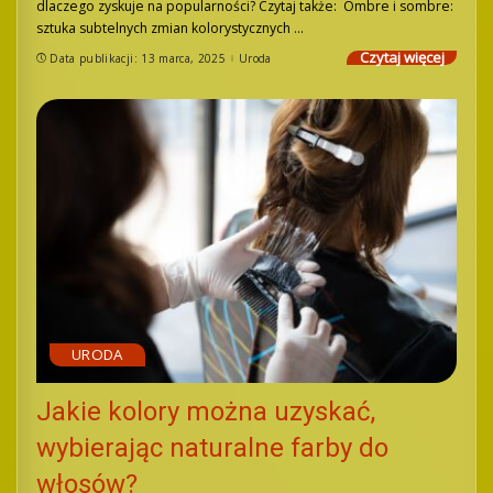
dlaczego zyskuje na popularności? Czytaj także: Ombre i sombre:
sztuka subtelnych zmian kolorystycznych
...
Czytaj więcej
Data publikacji: 13 marca, 2025
Uroda
URODA
Jakie kolory można uzyskać,
wybierając naturalne farby do
włosów?