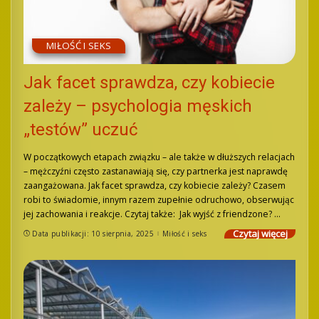
MIŁOŚĆ I SEKS
Jak facet sprawdza, czy kobiecie
zależy – psychologia męskich
„testów” uczuć
W początkowych etapach związku – ale także w dłuższych relacjach
– mężczyźni często zastanawiają się, czy partnerka jest naprawdę
zaangażowana. Jak facet sprawdza, czy kobiecie zależy? Czasem
robi to świadomie, innym razem zupełnie odruchowo, obserwując
jej zachowania i reakcje. Czytaj także: Jak wyjść z friendzone?
...
Czytaj więcej
Data publikacji: 10 sierpnia, 2025
Miłość i seks