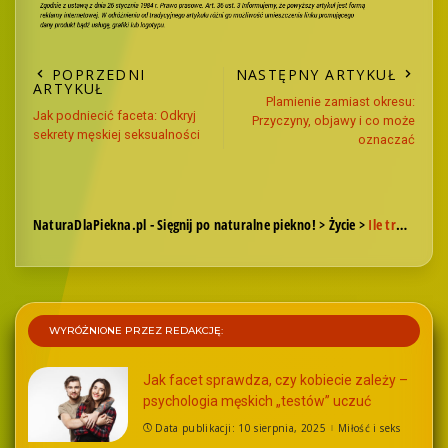
POPRZEDNI
NASTĘPNY ARTYKUŁ
ARTYKUŁ
Plamienie zamiast okresu:
Jak podniecić faceta: Odkryj
Przyczyny, objawy i co może
sekrety męskiej seksualności
oznaczać
NaturaDlaPiekna.pl - Sięgnij po naturalne piekno!
>
Życie
>
Ile trwa owulacja? Poznaj cykl i harmonogram płodności krok po kroku
WYRÓŻNIONE PRZEZ REDAKCJĘ:
Jak facet sprawdza, czy kobiecie zależy –
psychologia męskich „testów” uczuć
Data publikacji: 10 sierpnia, 2025
Miłość i seks