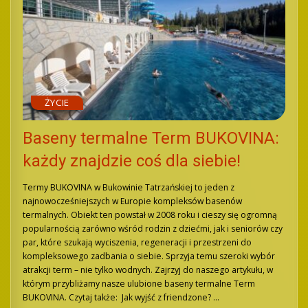
ŻYCIE
Baseny termalne Term BUKOVINA:
każdy znajdzie coś dla siebie!
Termy BUKOVINA w Bukowinie Tatrzańskiej to jeden z
najnowocześniejszych w Europie kompleksów basenów
termalnych. Obiekt ten powstał w 2008 roku i cieszy się ogromną
popularnością zarówno wśród rodzin z dziećmi, jak i seniorów czy
par, które szukają wyciszenia, regeneracji i przestrzeni do
kompleksowego zadbania o siebie. Sprzyja temu szeroki wybór
atrakcji term – nie tylko wodnych. Zajrzyj do naszego artykułu, w
którym przybliżamy nasze ulubione baseny termalne Term
BUKOVINA. Czytaj także: Jak wyjść z friendzone?
...