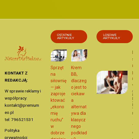
OSTATNIE
LOSOWE
ARTYKUŁY
ARTYKUŁY
Poz
sek
na
Sprzęt
Krem
pr
KONTAKT Z
na
BB,
nie
REDAKCJĄ:
siłownię
dlaczeg
w z
— jak
o jest to
W sprawie reklamy i
zaproje
ciekaw
Dat
współpracy:
publ
ktować
a
21
paźd
kontakt@premium
„ekono
alternat
202
eo.pl
mię
ywa dla
Miło
tel: 796521531
ruchu”
klasycz
w
nego
Tre
Polityka
dobrze
podkład
w
prywatności