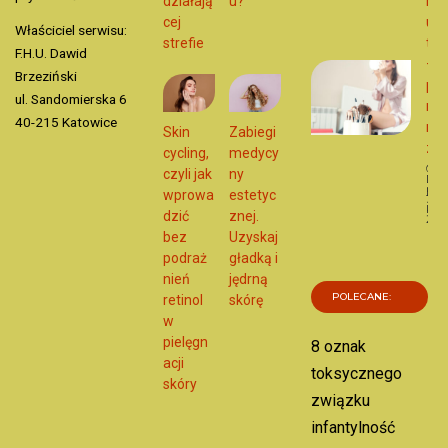
działają
u?
mak
cej
u
Właściciel serwisu:
strefie
twa
F.H.U. Dawid
–
Brzeziński
poz
ul. Sandomierska 6
na
40-215 Katowice
nie
Skin
Zabiegi
za
cycling,
medycy
czyli jak
ny
Dat
publ
wprowa
estetyc
7
kwie
dzić
znej.
202
U
bez
Uzyskaj
podraż
gładką i
nień
jędrną
POLECANE:
retinol
skórę
w
pielęgn
8 oznak
acji
toksycznego
skóry
związku
infantylność