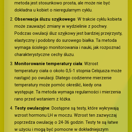
metoda jest stosunkowo prosta, ale może nie być
dokładna u kobiet o nieregularnym cyklu.
Obserwacja śluzu szyjkowego
: W trakcie cyklu kobieta
może zauważyć zmiany w wydzielinie z pochwy.
Podczas owulacji śluz szyjkowy jest bardziej przejrzysty,
elastyczny i podobny do surowego białka. Ta metoda
wymaga ścisłego monitorowania i nauki, jak rozpoznać
charakterystyczne cechy śluzu.
Monitorowanie temperatury ciała
: Wzrost
temperatury ciała o około 0,5-1 stopnia Celsjusza może
nastąpić po owulacji. Dlatego codzienne mierzenie
temperatury może pomóc określić, kiedy ona
występuje. Ta metoda wymaga regularności i mierzenia
rano przed wstaniem z łóżka.
Testy owulacyjne
: Dostępne są testy, które wykrywają
wzrost hormonu LH w moczu. Wzrost ten zazwyczaj
poprzedza owulację o 24-36 godzin. Testy te są łatwe
w użyciu i mogą być pomocne w dokładniejszym