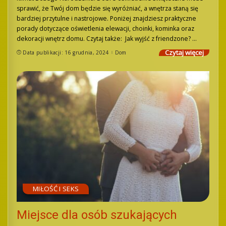
sprawić, że Twój dom będzie się wyróżniać, a wnętrza staną się
bardziej przytulne i nastrojowe. Poniżej znajdziesz praktyczne
porady dotyczące oświetlenia elewacji, choinki, kominka oraz
dekoracji wnętrz domu. Czytaj także: Jak wyjść z friendzone?
...
Czytaj więcej
Data publikacji: 16 grudnia, 2024
Dom
MIŁOŚĆ I SEKS
Miejsce dla osób szukających