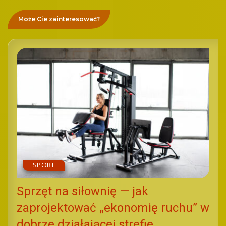
Może Cie zainteresować?
SPORT
Sprzęt na siłownię — jak
zaprojektować „ekonomię ruchu” w
dobrze działającej strefie