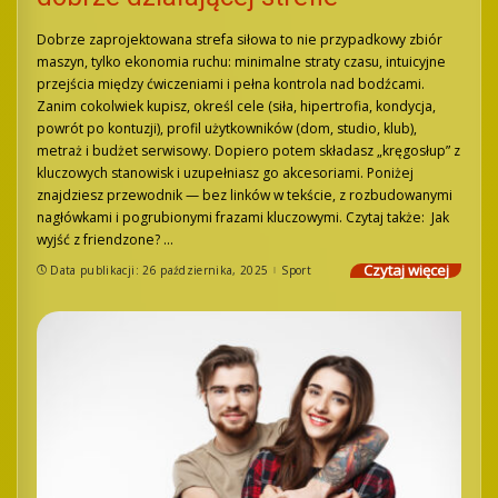
Dobrze zaprojektowana strefa siłowa to nie przypadkowy zbiór
maszyn, tylko ekonomia ruchu: minimalne straty czasu, intuicyjne
przejścia między ćwiczeniami i pełna kontrola nad bodźcami.
Zanim cokolwiek kupisz, określ cele (siła, hipertrofia, kondycja,
powrót po kontuzji), profil użytkowników (dom, studio, klub),
metraż i budżet serwisowy. Dopiero potem składasz „kręgosłup” z
kluczowych stanowisk i uzupełniasz go akcesoriami. Poniżej
znajdziesz przewodnik — bez linków w tekście, z rozbudowanymi
nagłówkami i pogrubionymi frazami kluczowymi. Czytaj także: Jak
wyjść z friendzone?
...
Czytaj więcej
Data publikacji: 26 października, 2025
Sport